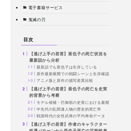
電子書籍サービス
鬼滅の刃
目次
【逃げ上手の若君】亜也子の死亡状況を
最新話から分析
最新話でも亜也子は生存している
原作最新展開での戦闘シーンと生存確認
アニメ版と原作の描写差異比較
【逃げ上手の若君】亜也子の死亡を史実
的背景から考察
モデル候補・巴御前の史実における最期
中先代の乱関連人物の歴史的死亡率
戦国時代の女性武将の平均寿命データ
【逃げ上手の若君】作者のキャラクター
処遇パターンから亜也子死亡の可能性考