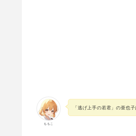
「逃げ上手の若君」の亜也子
ももこ