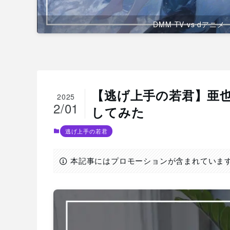
DMM TV vs dアニメ
【逃げ上手の若君】亜
2025
2/01
してみた
逃げ上手の若君
本記事にはプロモーションが含まれていま