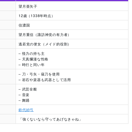
望月亜矢子
12歳（1338年時点）
信濃国
望月重信（諏訪神党の有力者）
逃若党の便女（メイド的役割）
– 怪力の持ち主
– 天真爛漫な性格
– 時行と同い年
– 刀・弓矢・薙刀を使用
– 岩石や楽器も武器として活用
– 武芸全般
– 音楽
– 舞踊
鈴代紗弓
「強くないなら守ってあげなきゃね」