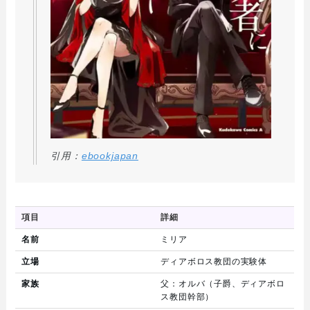
引用：
ebookjapan
項目
詳細
名前
ミリア
立場
ディアボロス教団の実験体
家族
父：オルバ（子爵、ディアボロ
ス教団幹部）