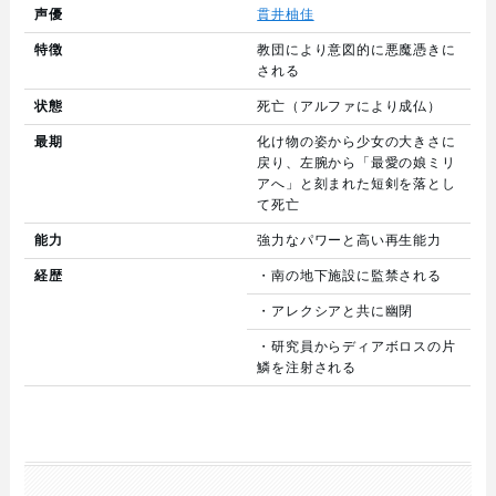
声優
貫井柚佳
特徴
教団により意図的に悪魔憑きに
される
状態
死亡（アルファにより成仏）
最期
化け物の姿から少女の大きさに
戻り、左腕から「最愛の娘ミリ
アへ」と刻まれた短剣を落とし
て死亡
能力
強力なパワーと高い再生能力
経歴
・南の地下施設に監禁される
・アレクシアと共に幽閉
・研究員からディアボロスの片
鱗を注射される