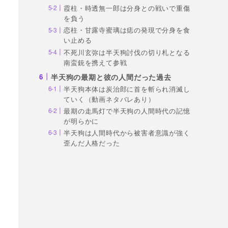
霞柱・時透無一郎は分身との戦いで重傷
を負う
恋柱・甘露寺蜜璃は痣の発現で分身を食
い止める
不死川玄弥は半天狗討伐の切り札となる
南蛮銃を携えて参戦
半天狗の最期と彼の人間だった過去
半天狗本体は炭治郎に首を斬られ消滅し
ていく（動画ネタバレあり）
最期の走馬灯で半天狗の人間時代の記憶
が明らかに
半天狗は人間時代から被害者意識が強く
歪んだ人格だった