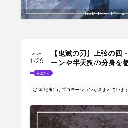
DMM TV vs dアニメ
【鬼滅の刃】上弦の四
2025
1/29
ーンや半天狗の分身を
鬼滅の刃
本記事にはプロモーションが含まれていま