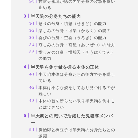
甘露寺蜜璃が痣の力で分身の攻撃を食い
止める
半天狗の分身たちの能力
怒りの分身・積怒（せきど）の能力
楽しみの分身・可楽（からく）の能力
喜びの分身・空喜（うろぎ）の能力
哀しみの分身・哀絶（あいぜつ）の能力
憎しみの分身・憎珀天（ぞうはくてん）
の能力
半天狗を倒す鍵を握る本体の正体
半天狗本体は分身たちの後方で身を隠し
ている
本体は小さな姿をしており見つけるのが
難しい
本体の首を斬らない限り半天狗を倒すこ
とはできない
半天狗との戦いで活躍した鬼殺隊メンバ
ー
炭治郎と禰豆子は半天狗の分身たちとの
激闘