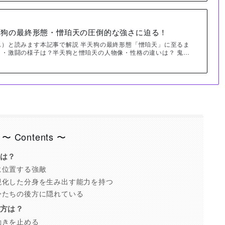
天狗の最終形態・憎珀天の圧倒的な強さに迫る！
ん）と読みます本記事で解説 半天狗の最終形態「憎珀天」に至るま
さ・激闘の様子は？半天狗と憎珀天の人物像・性格の違いは？ 鬼…
〜 Contents 〜
は？
に位置する強敵
現化した分身を生み出す能力を持つ
身たちの後方に隠れている
方は？
動きを止める