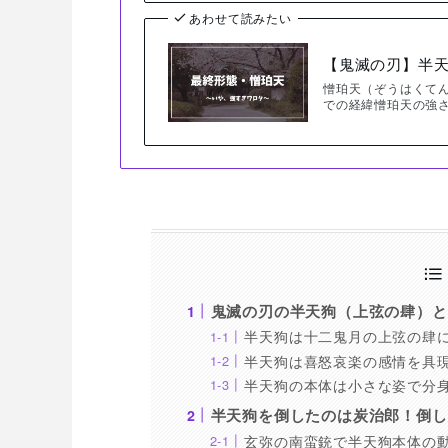
あわせて読みたい
【鬼滅の刃】半
憎珀天（ぞうはくて
での経緯憎珀天の強
鬼滅の刃の半天狗（上弦の肆）と
半天狗は十二鬼月の上弦の肆
半天狗は喜怒哀楽の感情を具
半天狗の本体は小さな姿で分
半天狗を倒したのは炭治郎！倒し
玄弥の南蛮銃で半天狗本体の