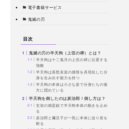
電子書籍サービス
鬼滅の刃
目次
鬼滅の刃の半天狗（上弦の肆）とは？
半天狗は十二鬼月の上弦の肆に位置する
強敵
半天狗は喜怒哀楽の感情を具現化した分
身を生み出す能力を持つ
半天狗の本体は小さな姿で分身たちの後
方に隠れている
半天狗を倒したのは炭治郎！倒し方は？
玄弥の南蛮銃で半天狗本体の動きを止め
る
炭治郎と禰豆子が一気に本体に迫り首を
斬る