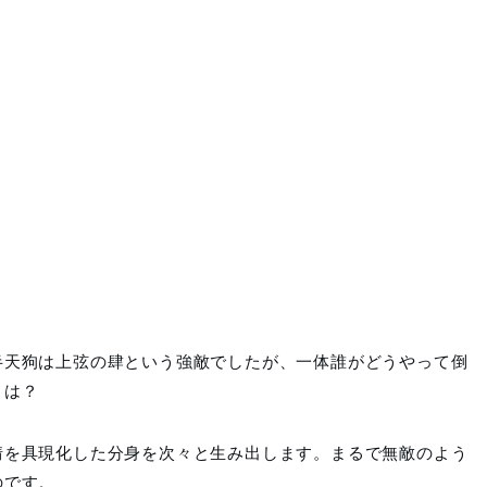
半天狗は上弦の肆という強敵でしたが、一体誰がどうやって倒
とは？
情を具現化した分身を次々と生み出します。まるで無敵のよう
のです。