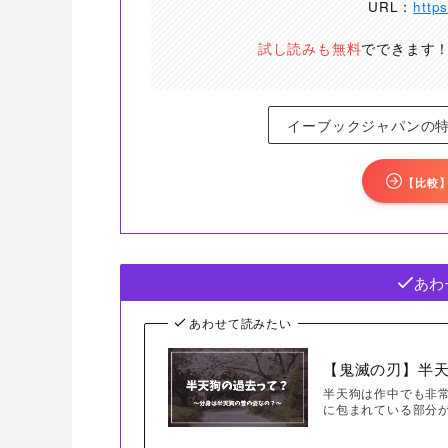
URL：
http
試し読みも無料
でできます
イーブックジャパンの
【比較
あわ
あわせて読みたい
【鬼滅の刃】半
半天狗は作中でも非
に包まれている部分