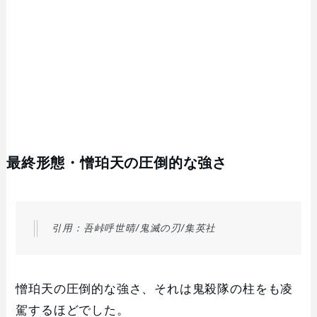
最終形態・憎珀天の圧倒的な強さ
引用：吾峠呼世晴/鬼滅の刃/集英社
憎珀天の圧倒的な強さ、それは鬼殺隊の柱をも凌
駕するほどでした。