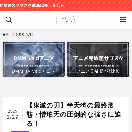
ク徹底比較しました
ホーム
鬼滅の刃
DMM TV vs dアニメ
アニメ見放題7社比較
【鬼滅の刃】半天狗の最終形
2025
態・憎珀天の圧倒的な強さに迫
1/29
る！