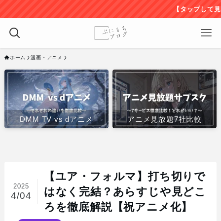
【タップして見る】アニメ見
ホーム
漫画・アニメ
DMM TV vs dアニメ
アニメ見放題7社比較
【ユア・フォルマ】打ち切りで
2025
はなく完結？あらすじや見どこ
4/04
ろを徹底解説【祝アニメ化】