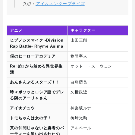
引用：
アイムエンタープライズ
アニメ
キャラクター
ヒプノシスマイク -Division
山田三郎
Rap Battle- Rhyme Anima
僕のヒーローアカデミア
物間寧人
Re:ゼロから始める異世界生
オットー・スーウェン
活
あんさんぶるスターズ！！
白鳥藍良
時々ボソッとロシア語でデレ
久世政近
る隣のアーリャさん
アイ★チュウ
神楽坂ルナ
トモちゃんは女の子！
御崎光助
真の仲間じゃないと勇者のパ
アルベール
ーティーを追い出されたの