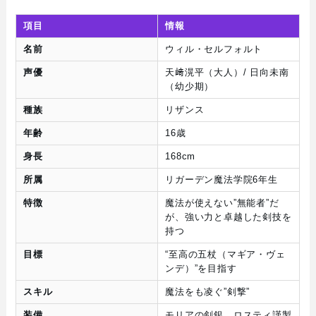
項目
情報
名前
ウィル・セルフォルト
声優
天﨑滉平（大人）/ 日向未南
（幼少期）
種族
リザンス
年齢
16歳
身長
168cm
所属
リガーデン魔法学院6年生
特徴
魔法が使えない”無能者”だ
が、強い力と卓越した剣技を
持つ
目標
“至高の五杖（マギア・ヴェ
ンデ）”を目指す
スキル
魔法をも凌ぐ”剣撃”
装備
モリアの剣銀、ロスティ謹製