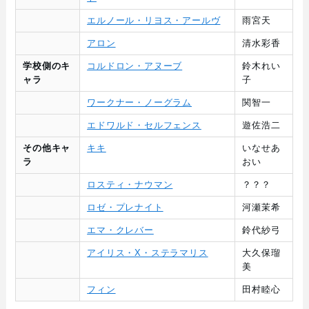
エルノール・リヨス・アールヴ
雨宮天
アロン
清水彩香
学校側のキ
コルドロン・アヌーブ
鈴木れい
ャラ
子
ワークナー・ノーグラム
関智一
エドワルド・セルフェンス
遊佐浩二
その他キャ
キキ
いなせあ
ラ
おい
ロスティ・ナウマン
？？？
ロゼ・プレナイト
河瀬茉希
エマ・クレバー
鈴代紗弓
アイリス・X・ステラマリス
大久保瑠
美
フィン
田村睦心