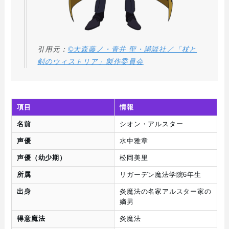
引用元：
©大森藤ノ・青井 聖・講談社／「杖と
剣のウィストリア」製作委員会
項目
情報
名前
シオン・アルスター
声優
水中雅章
声優（幼少期）
松岡美里
所属
リガーデン魔法学院6年生
出身
炎魔法の名家アルスター家の
嫡男
得意魔法
炎魔法