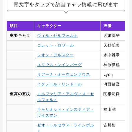
青文字をタップで該当キャラ情報に飛びます
項目
キャラクター
声優
主要キャラ
ウィル・セルフォルト
天﨑滉平
コレット・ロワール
天野聡美
シオン・アルスター
水中雅章
ユリウス・レインバーグ
柿原徹也
リアーナ・オーウェンザウス
Lynn
イグノール・リンドール
河西健吾
至高の五杖
エルファリア・アルヴィス・セ
関根明良
ルフォルト
キャリオット・インスティア・
福山潤
ワイズマン
ゼオ・トルゼウス・ラインボル
古川慎
ト