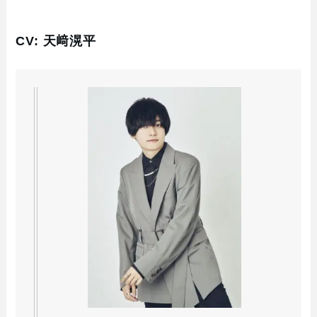
CV: 天﨑滉平