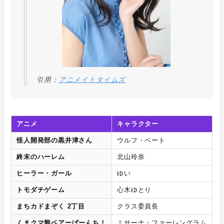
引用：
アニメイトタイムズ
アニメ
キャラクター
怪人開発部の黒井津さん
ウルフ・ベート
終末のハーレム
北山玲奈
ヒーラー・ガール
ゆい
トモダチゲーム
心木ゆとり
まちカドまぞく 2丁目
クラス委員長
くまクマ熊ベアーぱーんち！
ミサーナ・ファーレングラム