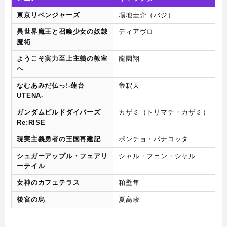
東京リベンジャーズ
場地圭介（バジ）
異世界魔王と召喚少女の奴隷
ディアヴロ
魔術
ようこそ実力至上主義の教室
龍園翔
へ
なむあみだ仏っ!-蓮台
帝釈天
UTENA-
ガンダムビルドダイバーズ
カザミ（トリマチ・カザミ）
Re:RISE
現実主義勇者の王国再建記
ポンチョ・パナコッタ
シュガーアップル・フェアリ
シャル・フェン・シャル
ーテイル
女神のカフェテラス
粕壁隼
後宮の烏
夏高峻