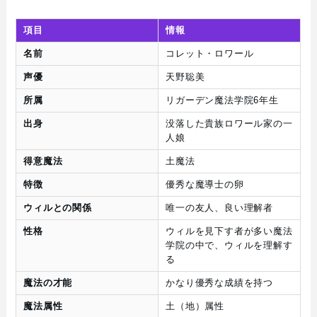
項目
情報
名前
コレット・ロワール
声優
天野聡美
所属
リガーデン魔法学院6年生
出身
没落した貴族ロワール家の一
人娘
得意魔法
土魔法
特徴
優秀な魔導士の卵
ウィルとの関係
唯一の友人、良い理解者
性格
ウィルを見下す者が多い魔法
学院の中で、ウィルを理解す
る
魔法の才能
かなり優秀な成績を持つ
魔法属性
土（地）属性