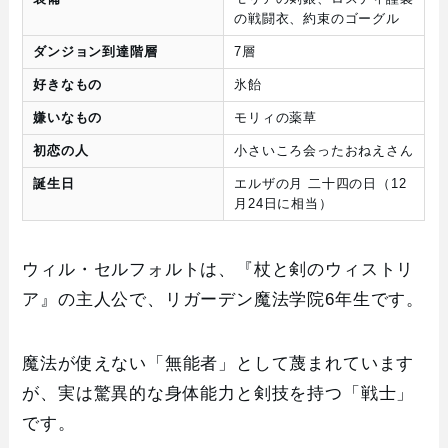
の戦闘衣、約束のゴーグル
ダンジョン到達階層
7層
好きなもの
氷飴
嫌いなもの
モリィの薬草
初恋の人
小さいころ会ったおねえさん
誕生日
エルザの月 二十四の日（12
月24日に相当）
ウィル・セルフォルトは、『杖と剣のウィストリ
ア』の主人公で、リガーデン魔法学院6年生です。
魔法が使えない「無能者」として蔑まれています
が、実は驚異的な身体能力と剣技を持つ「戦士」
です。