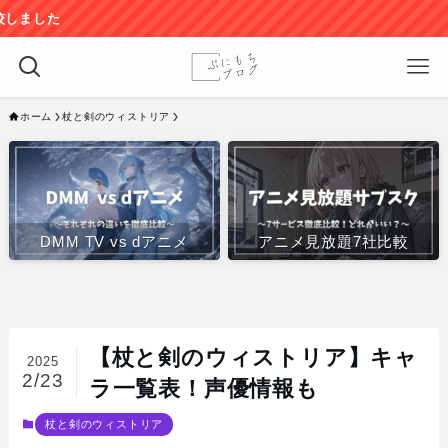
ホーム
杖と剣のウィストリア
DMM TV vs dアニメ
アニメ見放題7社比較
【杖と剣のウィストリア】キャ
2025
2/23
ラ一覧表！声優情報も
杖と剣のウィストリア