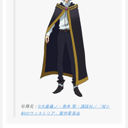
引用元：
©大森藤ノ・青井 聖・講談社／「杖と
剣のウィストリア」製作委員会