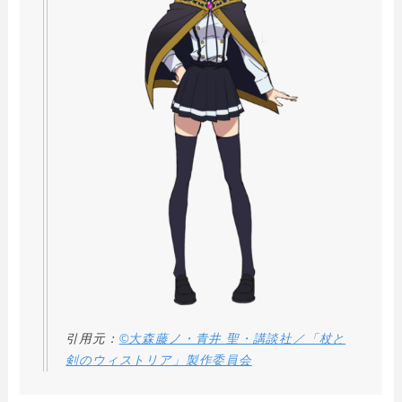
引用元：
©大森藤ノ・青井 聖・講談社／「杖と
剣のウィストリア」製作委員会