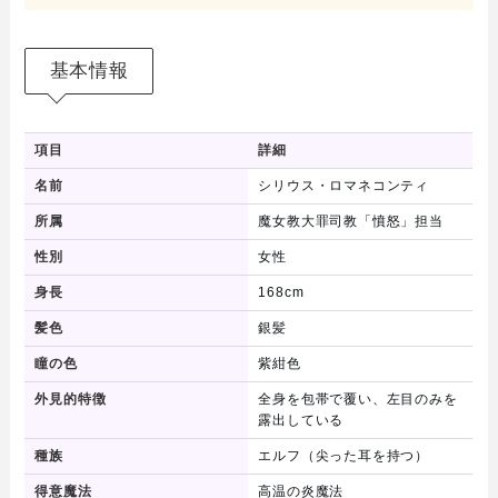
基本情報
項目
詳細
名前
シリウス・ロマネコンティ
所属
魔女教大罪司教「憤怒」担当
性別
女性
身長
168cm
髪色
銀髪
瞳の色
紫紺色
外見的特徴
全身を包帯で覆い、左目のみを
露出している
種族
エルフ（尖った耳を持つ）
得意魔法
高温の炎魔法