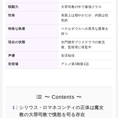
戦闘力
大罪司教の中で最強クラス
性格
表面上は穏やかだが、内面は狂
気的
特殊な執着
ペテルギウスへの異常な愛着を
持つ
現在の状態
水門都市プリステラでの敗北
後、監獄塔に収監中
声優
安済知佳
初登場
アニメ第3期第1話
〜 Contents 〜
シリウス・ロマネコンティの正体は魔女
教の大罪司教で憤怒を司る存在