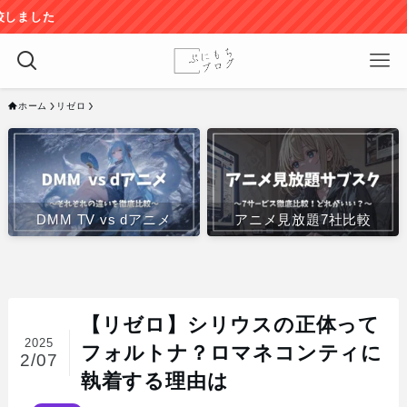
ホーム
リゼロ
DMM TV vs dアニメ
アニメ見放題7社比較
【リゼロ】シリウスの正体って
2025
フォルトナ？ロマネコンティに
2/07
執着する理由は