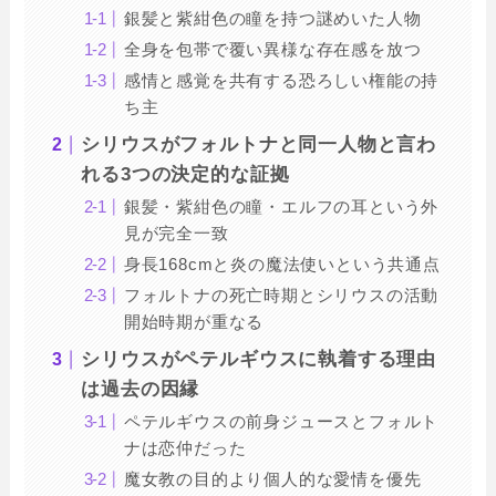
銀髪と紫紺色の瞳を持つ謎めいた人物
全身を包帯で覆い異様な存在感を放つ
感情と感覚を共有する恐ろしい権能の持
ち主
シリウスがフォルトナと同一人物と言わ
れる3つの決定的な証拠
銀髪・紫紺色の瞳・エルフの耳という外
見が完全一致
身長168cmと炎の魔法使いという共通点
フォルトナの死亡時期とシリウスの活動
開始時期が重なる
シリウスがペテルギウスに執着する理由
は過去の因縁
ペテルギウスの前身ジュースとフォルト
ナは恋仲だった
魔女教の目的より個人的な愛情を優先