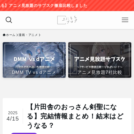
放題のサブスク徹底比較しました
ホーム
漫画・アニメ
DMM TV vs dアニメ
アニメ見放題7社比較
【片田舎のおっさん剣聖にな
2025
る】完結情報まとめ！結末はど
4/15
うなる？