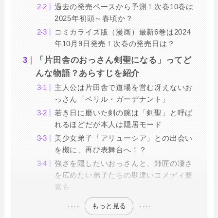
過去の発売ペースから予測！次巻10巻は
2025年初頭～春頃か？
コミカライズ版（漫画）最新6巻は2024
年10月9日発売！次巻の発売日は？
「片田舎のおっさん剣聖になる」ってど
んな物語？あらすじを紹介
主人公は片田舎で道場を営む冴えないお
っさん「ベリル・ガーデナント」
若き日に磨いた剣の腕は「剣聖」と呼ば
れるほどだが本人は隠居モード
美少女弟子「アリューシア」との出会い
を機に、再び表舞台へ！？
強さを隠したいおっさんと、師匠の凄さ
を広めたい弟子たちの勘違いコメディ要
素も
もっと見る