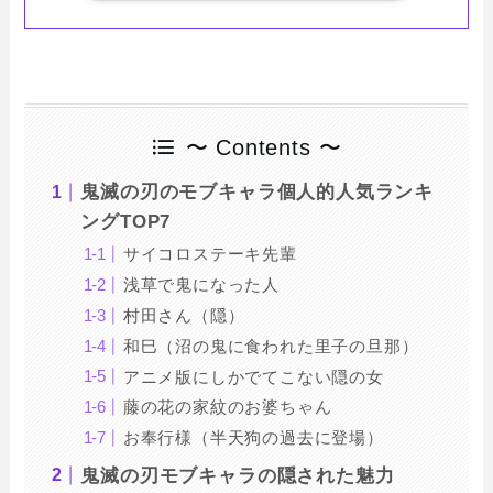
〜 Contents 〜
鬼滅の刃のモブキャラ個人的人気ランキ
ングTOP7
サイコロステーキ先輩
浅草で鬼になった人
村田さん（隠）
和巳（沼の鬼に食われた里子の旦那）
アニメ版にしかでてこない隠の女
藤の花の家紋のお婆ちゃん
お奉行様（半天狗の過去に登場）
鬼滅の刃モブキャラの隠された魅力