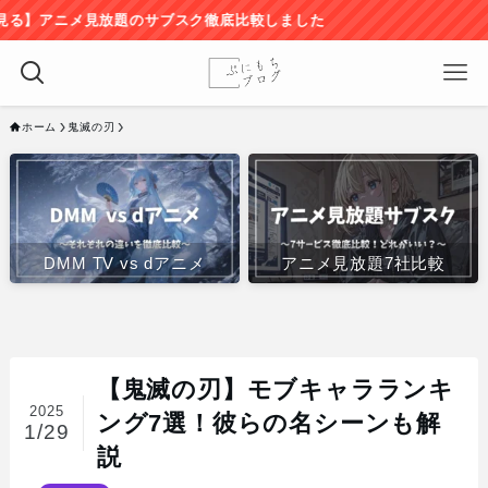
放題のサブスク徹底比較しました
ホーム
鬼滅の刃
DMM TV vs dアニメ
アニメ見放題7社比較
【鬼滅の刃】モブキャラランキ
2025
ング7選！彼らの名シーンも解
1/29
説