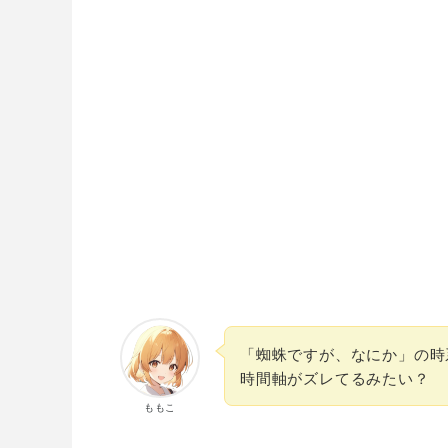
「蜘蛛ですが、なにか」の時
時間軸がズレてるみたい？
ももこ