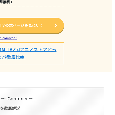
日間無料）
 TV公式ページを見にいく
mm.com/vod/
MM TVとdアニメストアどっ
スパ徹底比較
〜 Contents 〜
を徹底解説