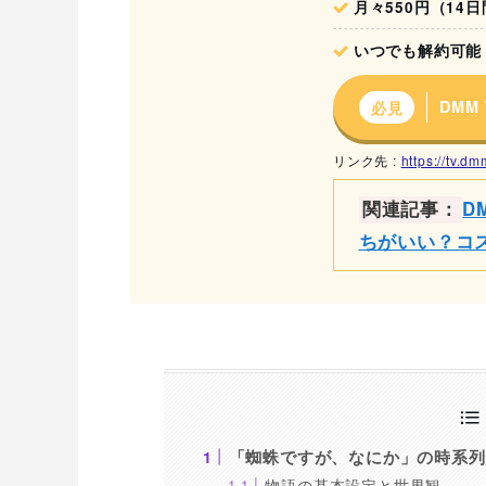
月々550円（14
いつでも解約可能
DMM
必見
リンク先 :
https://tv.d
関連記事：
D
ちがいい？コ
「蜘蛛ですが、なにか」の時系列
物語の基本設定と世界観