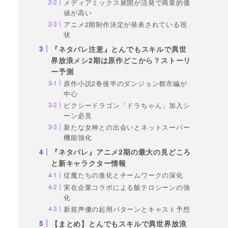
メディアミックス展開が活発で商業的価
値が高い
アニメ2期制作決定が発表されている現
状
『ネタバレ注意』とんでもスキルで異世
界放浪メシ2期は原作どこから？ストーリ
ー予測
原作小説2巻後半のダンジョン都市編が
中心
ピクシードラゴン「ドラちゃん」加入シ
ーン必見
新たな女神との出会いとネットスーパー
機能強化
『ネタバレ』アニメ2期の最大の見どころ
と新キャラクター情報
従魔たちの進化とチームワークの深化
実在企業コラボによる飯テロシーンの強
化
新規声優の起用パターンとキャスト予想
【まとめ】とんでもスキルで異世界放浪