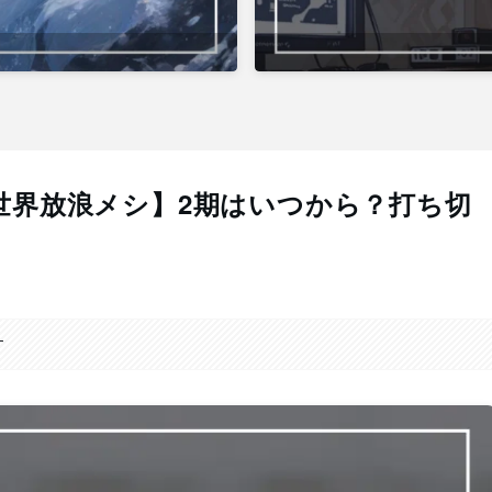
世界放浪メシ】2期はいつから？打ち切
す