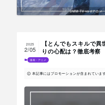
DMM TV vs dアニメ
【とんでもスキルで異
2025
2/05
りの心配は？徹底考察
漫画・アニメ
本記事にはプロモーションが含まれていま