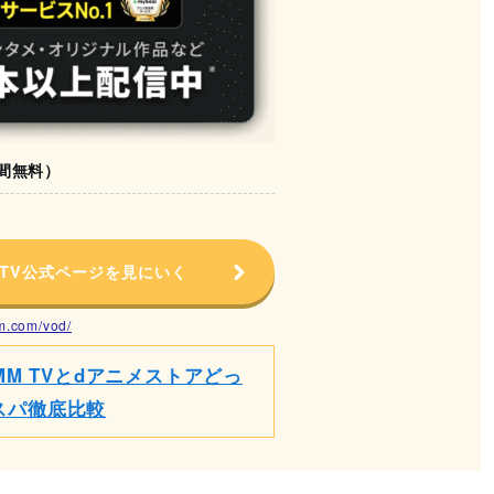
日間無料）
 TV公式ページを見にいく
mm.com/vod/
MM TVとdアニメストアどっ
スパ徹底比較