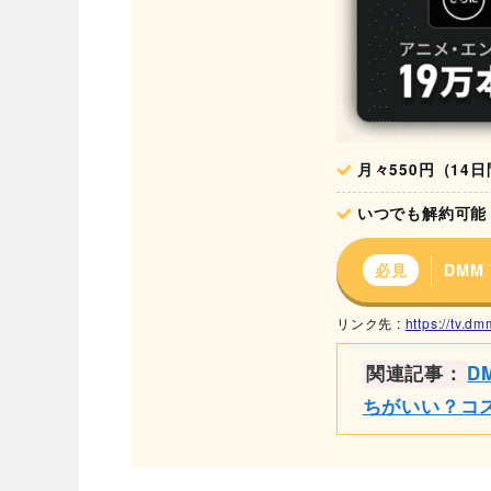
月々550円（14
いつでも解約可能
DMM
必見
リンク先 :
https://tv.d
関連記事：
D
ちがいい？コ