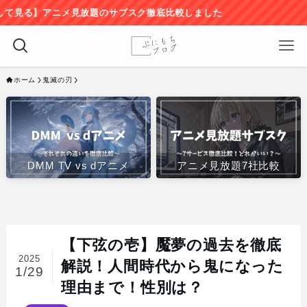
ニメ見放題のサブスク徹底比較しました
ホーム
鬼滅の刃
DMM TV vs dアニメ
アニメ見放題7社比較
【下弦の壱】魘夢の過去を徹底
2025
解説！人間時代から鬼になった
1/29
理由まで！性別は？