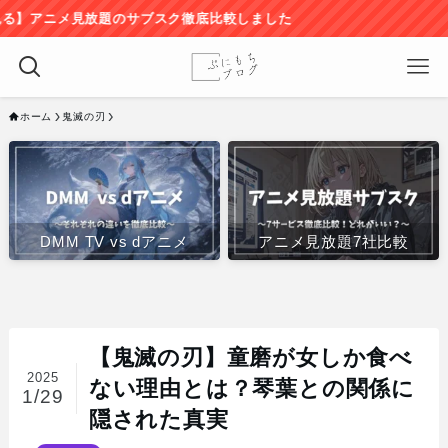
題のサブスク徹底比較しました
ホーム
鬼滅の刃
DMM TV vs dアニメ
アニメ見放題7社比較
【鬼滅の刃】童磨が女しか食べ
2025
ない理由とは？琴葉との関係に
1/29
隠された真実