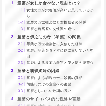
童磨が女しか食べない理由とは？
女性の方が栄養価が高いと思っているか
ら
童磨の万世極楽教と女性信者の関係
童磨と猗窩座の女性観の違い
童磨と伊之助の母（琴葉）の関係
琴葉が万世極楽教に入信した経緯
童磨が琴葉を食べずに側に置いていた理
由
童磨による琴葉の殺害と伊之助の復讐心
童磨と胡蝶姉妹の因縁
童磨による胡蝶カナエ殺害の真相
胡蝶しのぶの童磨への復讐
童磨としのぶの最期の戦い
童磨のサイコパス的な性格や言動
童磨の感情のない残虐な性格