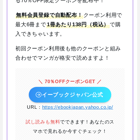
る70％OFF限定クーポンを配布中！
無料会員登録で自動配布！
クーポン利用で
最大6冊まで
1冊あたり138円（税込）
で購
入できちゃいます。
初回クーポン利用後も他のクーポンと組み
合わせでマンガが格安で読めますよ！
＼ 70％OFFクーポンGET ／
イーブックジャパン公式
URL：
https://ebookjapan.yahoo.co.jp/
試し読みも無料
でできます！あなたのス
マホで見れるか今すぐチェック！